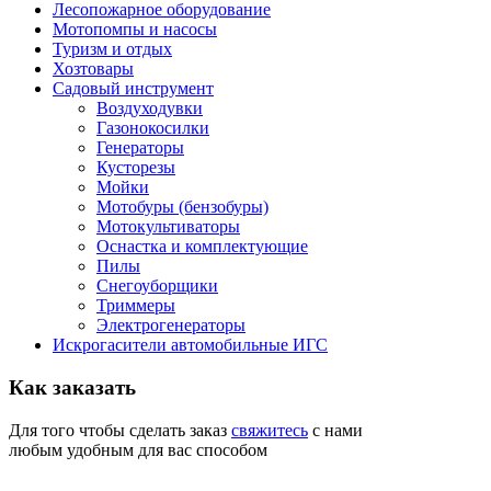
Лесопожарное оборудование
Мотопомпы и насосы
Туризм и отдых
Хозтовары
Садовый инструмент
Воздуходувки
Газонокосилки
Генераторы
Кусторезы
Мойки
Мотобуры (бензобуры)
Мотокультиваторы
Оснастка и комплектующие
Пилы
Снегоуборщики
Триммеры
Электрогенераторы
Искрогасители автомобильные ИГС
Как
заказать
Для того чтобы сделать заказ
свяжитесь
с нами
любым удобным для вас способом